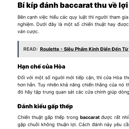
Bí kíp đánh baccarat thu về l
Bên cạnh việc hiểu các quy luật thì người tham gi
nghiệm. Dưới đây là một số chiến thuật hay được
ván cược.
READ:
Roulette - Siêu Phẩm Kinh Điển Đến T
Hạn chế của Hòa
Đối với một số người mới tiếp cận, thì cửa Hòa t
hơn hẳn. Tuy nhiên khả năng chiến thắng của nó t
đó hãy tập trung quan sát các cửa chính giúp dòng
Đánh kiểu gấp thếp
Chiến thuật gấp thếp trong
baccarat
được rất nh
gặp chuỗi không thuận lợi. Cách đánh này yêu c