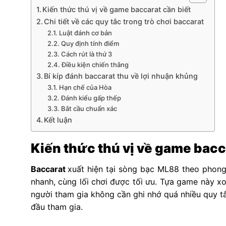
Kiến thức thú vị về game baccarat cần biết
Chi tiết về các quy tắc trong trò chơi baccarat
Luật đánh cơ bản
Quy định tính điểm
Cách rút là thứ 3
Điều kiện chiến thắng
Bí kíp đánh baccarat thu về lợi nhuận khủng
Hạn chế của Hòa
Đánh kiểu gấp thếp
Bắt cầu chuẩn xác
Kết luận
Kiến thức thú vị về game bacc
Baccarat
xuất hiện tại sòng bạc ML88 theo phong 
nhanh, cùng lối chơi được tối ưu. Tựa game này x
người tham gia không cần ghi nhớ quá nhiều quy tắ
đầu tham gia.