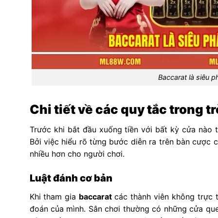
Baccarat là siêu p
Chi tiết về các quy tắc trong t
Trước khi bắt đầu xuống tiền với bất kỳ cửa nào 
Bởi việc hiểu rõ từng bước diễn ra trên bàn cược 
nhiều hơn cho người chơi.
Luật đánh cơ bản
Khi tham gia
baccarat
các thành viên không trực 
đoán của mình. Sân chơi thường có những cửa que