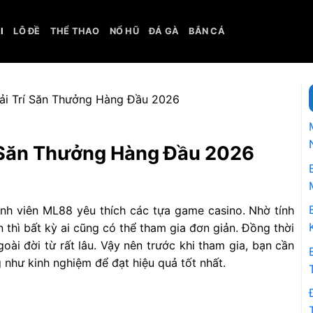
I
LÔ ĐỀ
THỂ THAO
NỔ HŨ
ĐÁ GÀ
BẮN CÁ
iải Trí Săn Thưởng Hàng Đầu 2026
í Săn Thưởng Hàng Đầu 2026
ành viên ML88 yêu thích các tựa game casino. Nhờ tính
n thì bất kỳ ai cũng có thể tham gia đơn giản. Đồng thời
oài đời từ rất lâu. Vậy nên trước khi tham gia, bạn cần
g như kinh nghiệm để đạt hiệu quả tốt nhất.