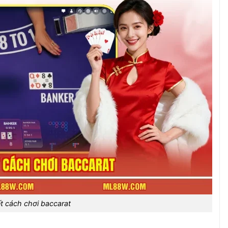
iết cách chơi baccarat