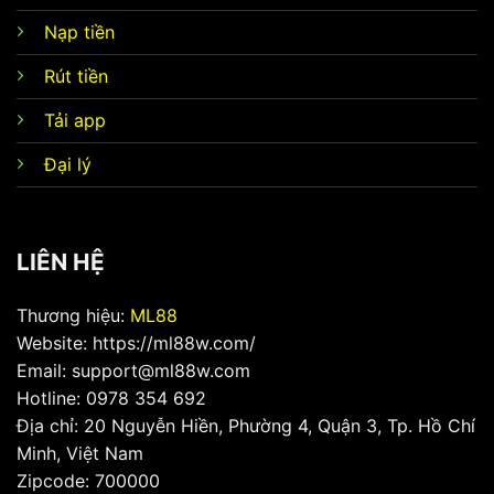
Nạp tiền
Rút tiền
Tải app
Đại lý
LIÊN HỆ
Thương hiệu:
ML88
Website: https://ml88w.com/
Email:
support@ml88w.com
Hotline: 0978 354 692
Địa chỉ: 20 Nguyễn Hiền, Phường 4, Quận 3, Tp. Hồ Chí
Minh, Việt Nam
Zipcode: 700000