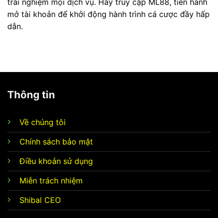
trải nghiệm mọi dịch vụ. Hãy truy cập ML88, tiến hành
mở tài khoản để khởi động hành trình cá cược đầy hấp
dẫn.
Thông tin
Về chúng tôi
Chính sách bảo mật
Điều khoản sử dụng
Miễn trách nhiệm
Shibal CEO