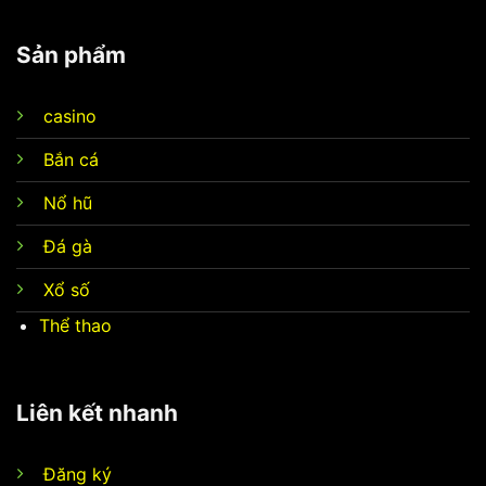
Sản phẩm
casino
Bắn cá
Nổ hũ
Đá gà
Xổ số
Thể thao
Liên kết nhanh
Đăng ký