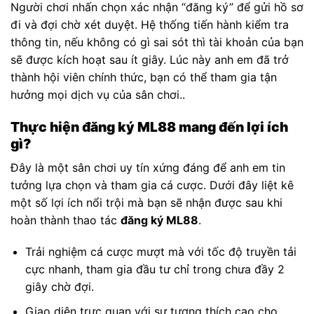
Người chơi nhấn chọn xác nhận “đăng ký” để gửi hồ sơ
đi và đợi chờ xét duyệt. Hệ thống tiến hành kiểm tra
thông tin, nếu không có gì sai sót thì tài khoản của bạn
sẽ được kích hoạt sau ít giây. Lúc này anh em đã trở
thành hội viên chính thức, bạn có thể tham gia tận
hưởng mọi dịch vụ của sân chơi..
Thực hiện đăng ký ML88 mang đến lợi ích
gì?
Đây là một sân chơi uy tín xứng đáng để anh em tin
tưởng lựa chọn và tham gia cá cược. Dưới đây liệt kê
một số lợi ích nổi trội mà bạn sẽ nhận được sau khi
hoàn thành thao tác
đăng ký ML88
.
Trải nghiệm cá cược mượt mà với tốc độ truyền tải
cực nhanh, tham gia đầu tư chỉ trong chưa đầy 2
giây chờ đợi.
Giao diện trực quan với sự tương thích cao cho