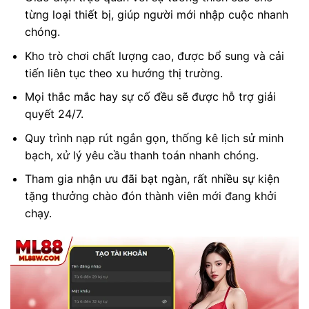
từng loại thiết bị, giúp người mới nhập cuộc nhanh
chóng.
Kho trò chơi chất lượng cao, được bổ sung và cải
tiến liên tục theo xu hướng thị trường.
Mọi thắc mắc hay sự cố đều sẽ được hỗ trợ giải
quyết 24/7.
Quy trình nạp rút ngắn gọn, thống kê lịch sử minh
bạch, xử lý yêu cầu thanh toán nhanh chóng.
Tham gia nhận ưu đãi bạt ngàn, rất nhiều sự kiện
tặng thưởng chào đón thành viên mới đang khởi
chạy.