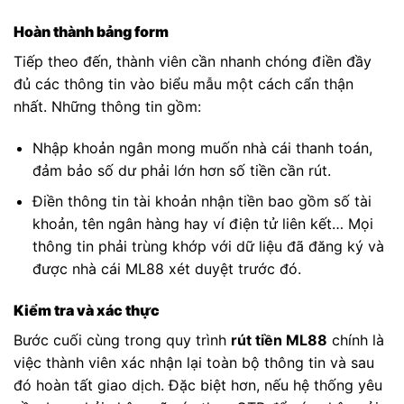
Hoàn thành bảng form
Tiếp theo đến, thành viên cần nhanh chóng điền đầy
đủ các thông tin vào biểu mẫu một cách cẩn thận
nhất. Những thông tin gồm:
Nhập khoản ngân mong muốn nhà cái thanh toán,
đảm bảo số dư phải lớn hơn số tiền cần rút.
Điền thông tin tài khoản nhận tiền bao gồm số tài
khoản, tên ngân hàng hay ví điện tử liên kết… Mọi
thông tin phải trùng khớp với dữ liệu đã đăng ký và
được nhà cái ML88 xét duyệt trước đó.
Kiểm tra và xác thực
Bước cuối cùng trong quy trình
rút tiền ML88
chính là
việc thành viên xác nhận lại toàn bộ thông tin và sau
đó hoàn tất giao dịch. Đặc biệt hơn, nếu hệ thống yêu