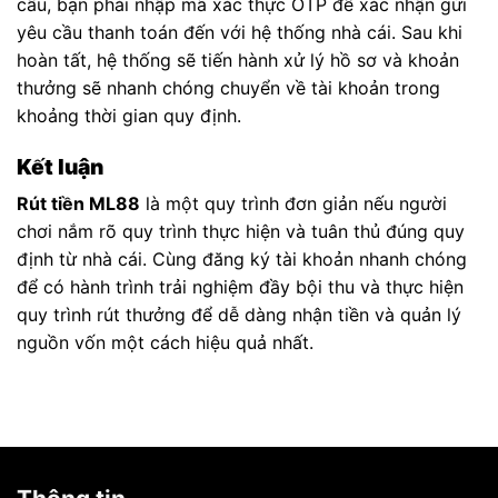
cầu, bạn phải nhập mã xác thực OTP để xác nhận gửi
yêu cầu thanh toán đến với hệ thống nhà cái. Sau khi
hoàn tất, hệ thống sẽ tiến hành xử lý hồ sơ và khoản
thưởng sẽ nhanh chóng chuyển về tài khoản trong
khoảng thời gian quy định.
Kết luận
Rút tiền ML88
là một quy trình đơn giản nếu người
chơi nắm rõ quy trình thực hiện và tuân thủ đúng quy
định từ nhà cái. Cùng đăng ký tài khoản nhanh chóng
để có hành trình trải nghiệm đầy bội thu và thực hiện
quy trình rút thưởng để dễ dàng nhận tiền và quản lý
nguồn vốn một cách hiệu quả nhất.