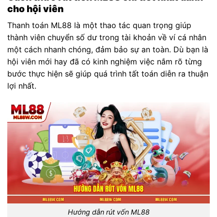
cho hội viên
Thanh toán ML88 là một thao tác quan trọng giúp
thành viên chuyển số dư trong tài khoản về ví cá nhân
một cách nhanh chóng, đảm bảo sự an toàn. Dù bạn là
hội viên mới hay đã có kinh nghiệm việc nắm rõ từng
bước thực hiện sẽ giúp quá trình tất toán diễn ra thuận
lợi nhất.
Hướng dẫn rút vốn ML88