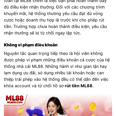
toán tại ML88 chính là việc bạn phải hoàn thành đầy
đủ điều kiện nhận thưởng. Đối với các chương trình
khuyến mãi, hệ thống thường yêu cầu đạt đủ vòng
cược hoặc doanh thu hợp lệ trước khi cho phép rút
tiền. Trường hợp chưa hoàn thành điều kiện, yêu cầu
nhận thưởng sẽ bị từ chối ngay lập tức.
Không vi phạm điều khoản
Nguyên tắc quan trọng tiếp theo là hội viên không
được phép vi phạm những điều khoản cá cược của hệ
thống nhà cái ML88. Những hành vi như gian lận hay
lạm dụng ưu đãi, sử dụng nhiều tài khoản hoặc can
thiệp trái phép vào hệ thống đều có thể dẫn đến việc
khóa account và từ chối hồ sơ
rút tiền ML88
.