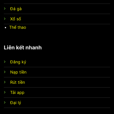
Đá gà
Xổ số
Thể thao
Liên kết nhanh
Đăng ký
Nạp tiền
Rút tiền
Tải app
Đại lý