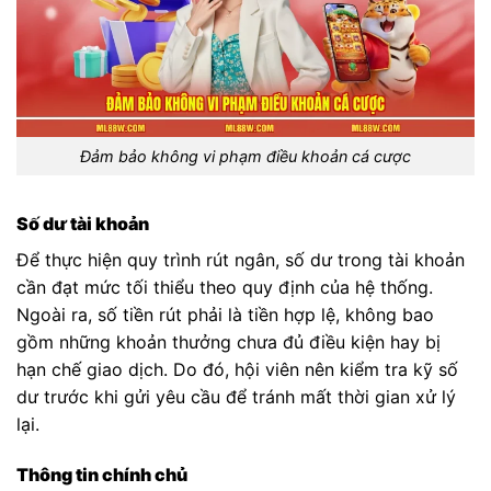
Đảm bảo không vi phạm điều khoản cá cược
Số dư tài khoản
Để thực hiện quy trình rút ngân, số dư trong tài khoản
cần đạt mức tối thiểu theo quy định của hệ thống.
Ngoài ra, số tiền rút phải là tiền hợp lệ, không bao
gồm những khoản thưởng chưa đủ điều kiện hay bị
hạn chế giao dịch. Do đó, hội viên nên kiểm tra kỹ số
dư trước khi gửi yêu cầu để tránh mất thời gian xử lý
lại.
Thông tin chính chủ