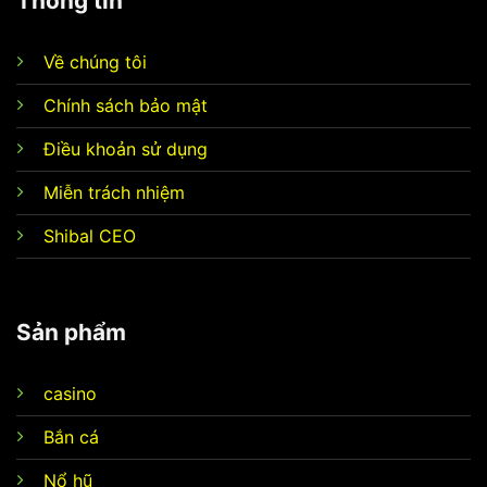
Thông tin
Về chúng tôi
Chính sách bảo mật
Điều khoản sử dụng
Miễn trách nhiệm
Shibal CEO
Sản phẩm
casino
Bắn cá
Nổ hũ