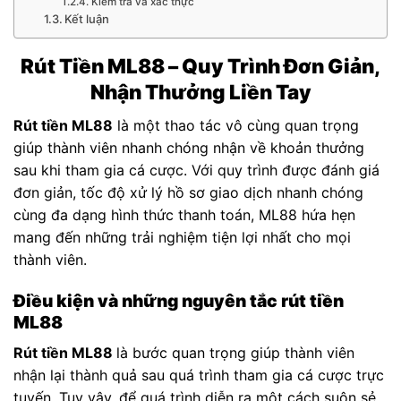
Kiểm tra và xác thực
Kết luận
Rút Tiền ML88 – Quy Trình Đơn Giản,
Nhận Thưởng Liền Tay
Rút tiền ML88
là một thao tác vô cùng quan trọng
giúp thành viên nhanh chóng nhận về khoản thưởng
sau khi tham gia cá cược. Với quy trình được đánh giá
đơn giản, tốc độ xử lý hồ sơ giao dịch nhanh chóng
cùng đa dạng hình thức thanh toán, ML88 hứa hẹn
mang đến những trải nghiệm tiện lợi nhất cho mọi
thành viên.
Điều kiện và những nguyên tắc rút tiền
ML88
Rút tiền ML88
là bước quan trọng giúp thành viên
nhận lại thành quả sau quá trình tham gia cá cược trực
tuyến. Tuy vậy, để quá trình diễn ra một cách suôn sẻ